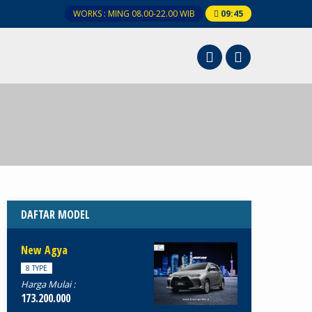
WORKS : MING 08.00-22.00 WIB
09
:
45
DAFTAR MODEL
New Agya
8 TYPE
Harga Mulai :
173.200.000