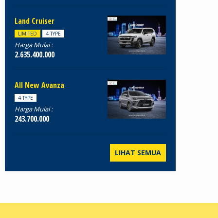
Land Cruiser
LIMITED
4 TYPE
Harga Mulai :
2.635.400.000
All New Avanza
4 TYPE
Harga Mulai :
243.700.000
LIHAT SEMUA