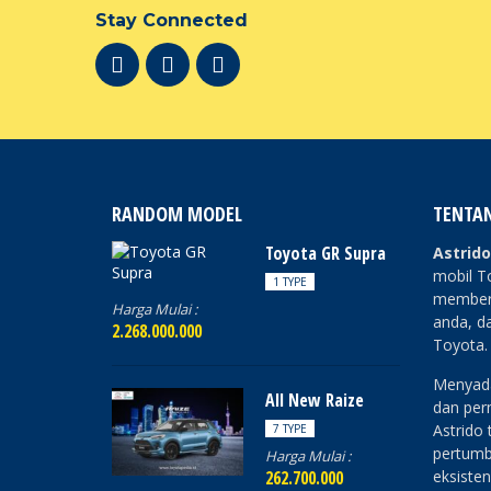
Stay Connected
RANDOM MODEL
TENTA
Toyota GR Supra
Astrid
mobil T
1 TYPE
memberi
Harga Mulai :
anda, da
2.268.000.000
Toyota.
Menyada
All New Raize
dan perm
Astrido
7 TYPE
pertumb
Harga Mulai :
262.700.000
eksisten