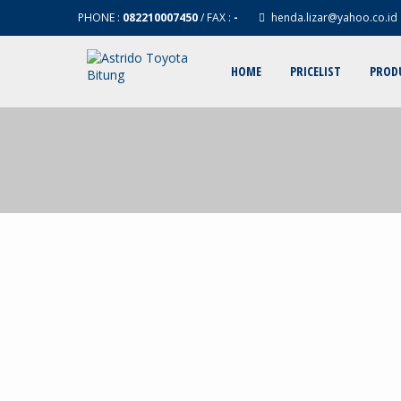
PHONE :
082210007450
/ FAX :
-
henda.lizar@yahoo.co.id
HOME
PRICELIST
PROD