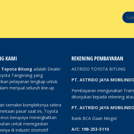
NG KAMI
REKENING PEMBAYARAN
o Toyota Bitung
adalah Dealer
ASTRIDO TOYOTA BITUNG
oyota Tangerang yang
PT. ASTRIDO JAYA MOBILIND
kan pelayanan lengkap untuk
lam menjual seluruh line-up
Pembayaran mengunakan Trans
ditunjukan kepada rekening ata
ri semakin kompleksnya selera
PT. ASTRIDO JAYA MOBILIND
intaan pasar saat ini, Toyota
 terus berupaya meningkatkan
Bank BCA Daan Mogot
uhan untuk menegaskan
A/C: 198-253-5110
sinya di industri otomotif