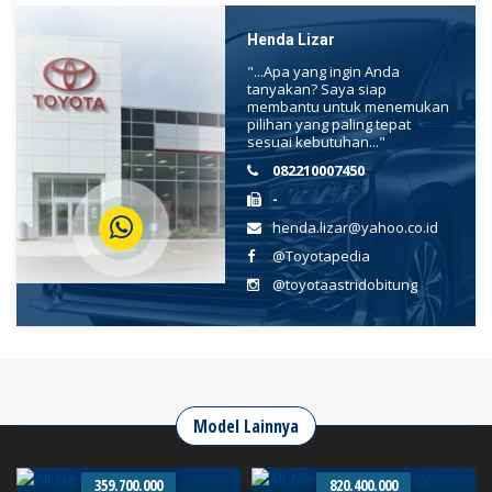
Henda Lizar
"...Apa yang ingin Anda
tanyakan? Saya siap
membantu untuk menemukan
pilihan yang paling tepat
sesuai kebutuhan..."
082210007450
-
henda.lizar@yahoo.co.id
@Toyotapedia
@toyotaastridobitung
Model Lainnya
359.700.000
820.400.000