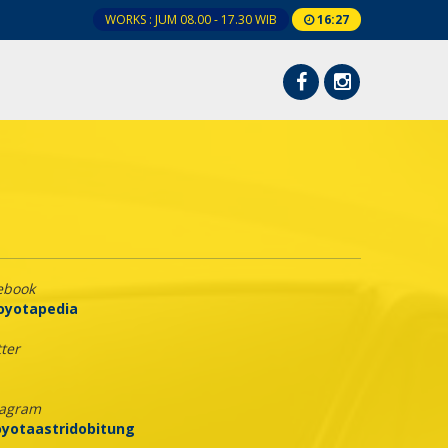
WORKS : JUM 08.00 - 17.30 WIB
16
:
27
ebook
yotapedia
ter
tagram
yotaastridobitung