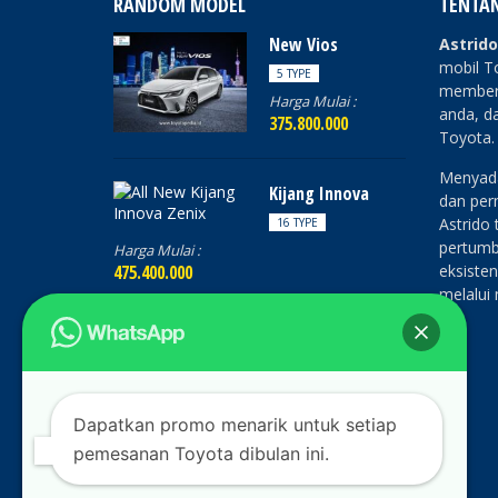
RANDOM MODEL
TENTA
New Vios
Astrid
mobil T
5 TYPE
memberi
Harga Mulai :
anda, da
375.800.000
Toyota.
Menyada
Kijang Innova
dan perm
Astrido
16 TYPE
pertumb
Harga Mulai :
475.400.000
eksisten
melalui
All New Avanza
4 TYPE
Harga Mulai :
243.700.000
Dapatkan promo menarik untuk setiap
pemesanan Toyota dibulan ini.