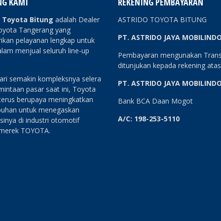
NG KAMI
REKENING PEMBAYARAN
o Toyota Bitung
adalah Dealer
ASTRIDO TOYOTA BITUNG
oyota Tangerang yang
PT. ASTRIDO JAYA MOBILIND
kan pelayanan lengkap untuk
lam menjual seluruh line-up
Pembayaran mengunakan Trans
ditunjukan kepada rekening ata
ri semakin kompleksnya selera
PT. ASTRIDO JAYA MOBILIND
intaan pasar saat ini, Toyota
 terus berupaya meningkatkan
Bank BCA Daan Mogot
uhan untuk menegaskan
A/C: 198-253-5110
sinya di industri otomotif
 merek TOYOTA.