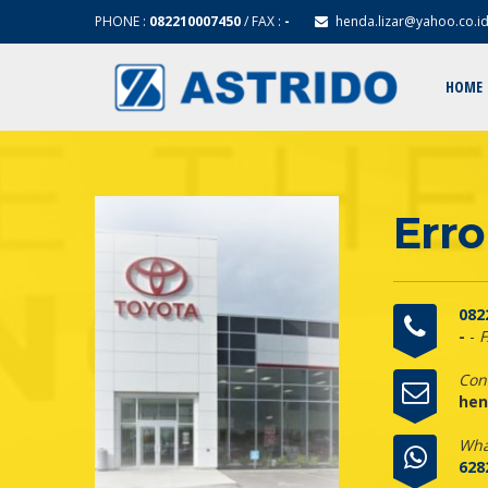
PHONE :
082210007450
/ FAX :
-
henda.lizar@yahoo.co.i
HOME
Erro
082
-
-
F
Con
hen
Wha
628